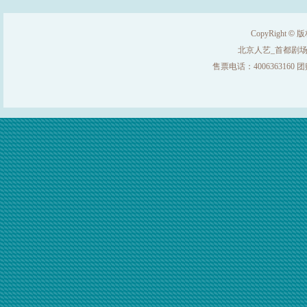
CopyRight
©
版
北京人艺_首都剧场
售票电话：4006363160 团购